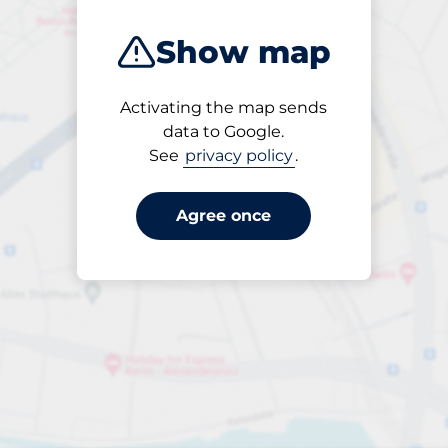
Show map
Activating the map sends
Open
data to Google.
24/7
See
privacy policy
.
Agree once
Entrance height
Max. 2.20m
per day
to €35.00