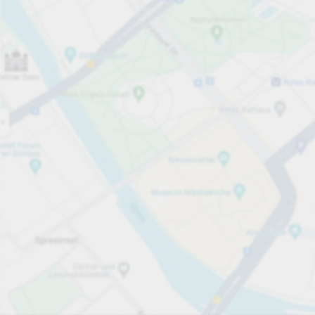
Open now
Opening hours
Total Spaces
72
Carpark services
1 hour
from €5.00
Pricing and payment