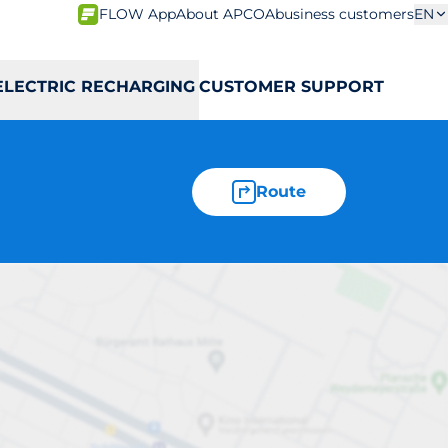
FLOW App
About APCOA
business customers
EN
ELECTRIC RECHARGING
CUSTOMER SUPPORT
Route