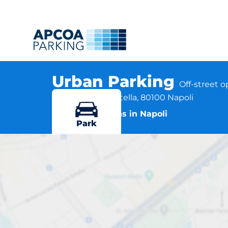
Urban Parking
Off-street 
Piazza Immacolatella, 80100 Napoli
More locations in Napoli
Park