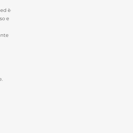
 ed è
sso e
ente
e.