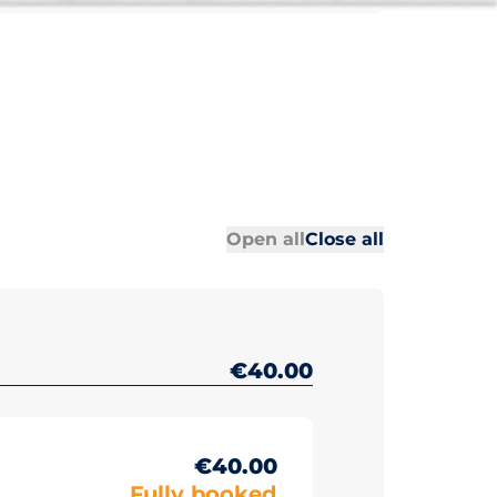
All sections
All sections
Open all
Close all
€40.00
€40.00
Fully booked