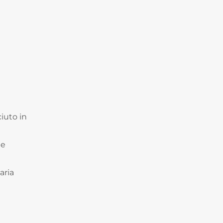
iuto in
te
aria