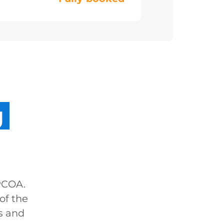
g
PCOA.
of the
es and