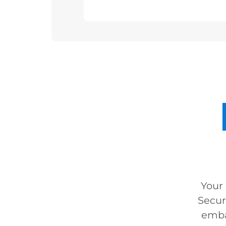
Your
Secur
embar