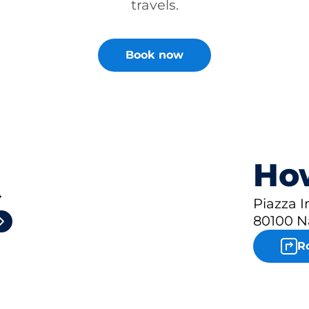
travels.
Book now
How
4
Piazza 
80100 N
R