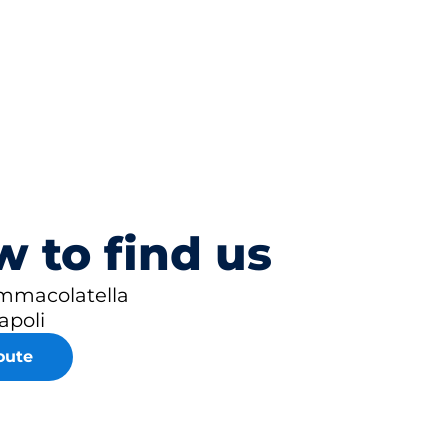
 to find us
Immacolatella
apoli
oute