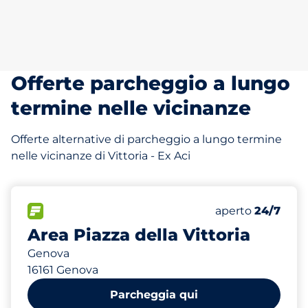
Offerte parcheggio a lungo
termine nelle vicinanze
Offerte alternative di parcheggio a lungo termine
nelle vicinanze di Vittoria - Ex Aci
327
Posti totali
FLOW
Numero di posti 
Sabato
aperto
24/7
Area Piazza della Vittoria
Genova
16161 Genova
Parcheggia qui