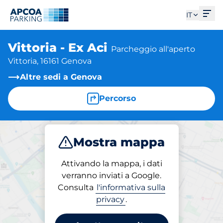
Apri
IT
Vittoria - Ex Aci
Parcheggio all'aperto
Vittoria, 16161 Genova
Altre sedi a Genova
Percorso
Mostra mappa
Parcheggio
Abbonamenti
Attivando la mappa, i dati
verranno inviati a Google.
Consulta
l'informativa sulla
Abbonamenti in loco
privacy
.
Vittoria - Ex Aci