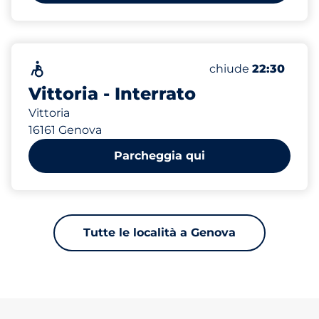
500
Posti totali
Senza barriere architettoniche
Numero di posti au
Sabato
chiude
22:30
Vittoria - Interrato
Vittoria
16161 Genova
Parcheggia qui
Tutte le località a Genova