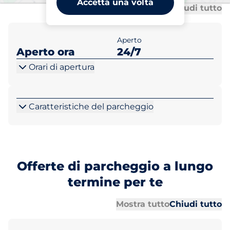
Accetta una volta
Tu
Tu
Mostra tutto
Chiudi tutto
Aperto
Aperto ora
24/7
Orari di apertura
Caratteristiche del parcheggio
Offerte di parcheggio a lungo
termine per te
Tu
Tu
Mostra tutto
Chiudi tutto