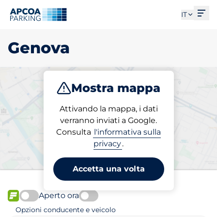
Apri
IT
Genova
Mostra mappa
Parcheggio
Abbonamenti
Attivando la mappa, i dati
verranno inviati a Google.
Consulta
l'informativa sulla
Scegli il tuo posto auto
privacy
.
riservato a Genova
Accetta una volta
Aperto ora
FLOW disponibile
Opzioni conducente e veicolo