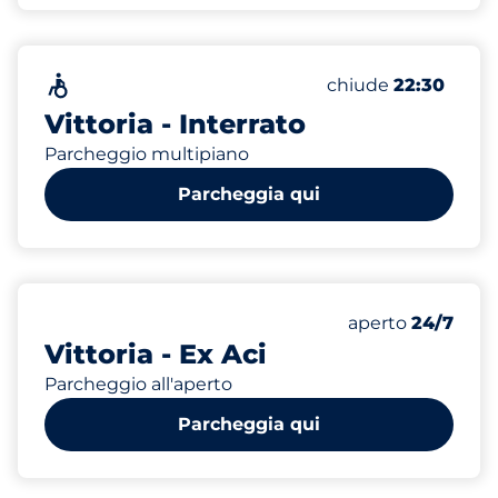
500
Posti totali
Senza barriere architettoniche
Numero di posti au
Sabato
chiude
22:30
Vittoria - Interrato
Parcheggio multipiano
Parcheggia qui
320
Posti totali
Numero di posti 
Sabato
aperto
24/7
Vittoria - Ex Aci
Parcheggio all'aperto
Parcheggia qui