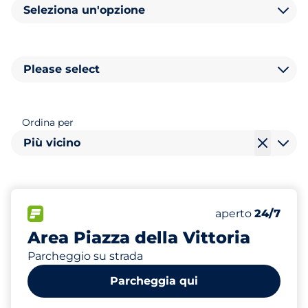
Seleziona un'opzione
Please select
Ordina per
Più vicino
327
Posti totali
FLOW
Numero di posti 
Sabato
aperto
24/7
Area Piazza della Vittoria
Parcheggio su strada
Parcheggia qui