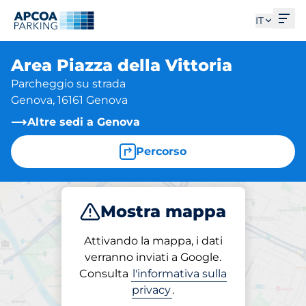
Apri
IT
Area Piazza della Vittoria
Parcheggio su strada
Genova, 16161 Genova
Altre sedi a Genova
Percorso
Mostra mappa
Parcheggio
Abbonamenti
Attivando la mappa, i dati
verranno inviati a Google.
Consulta
l'informativa sulla
Abbonamenti in loco
privacy
.
Area Piazza della Vittoria