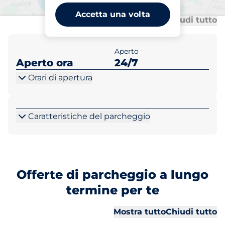
Accetta una volta
Tu
Tu
Mostra tutto
Chiudi tutto
Aperto
Aperto ora
24/7
Orari di apertura
Caratteristiche del parcheggio
Offerte di parcheggio a lungo
termine per te
Tu
Tu
Mostra tutto
Chiudi tutto