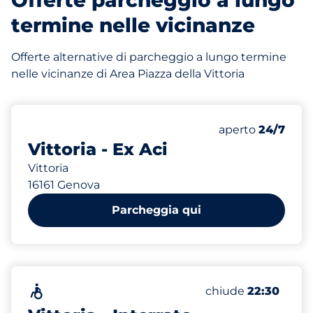
Offerte parcheggio a lungo
termine nelle vicinanze
Offerte alternative di parcheggio a lungo termine
nelle vicinanze di Area Piazza della Vittoria
320
Posti totali
Numero di posti 
Venerdì
aperto
24/7
Vittoria - Ex Aci
Vittoria
16161 Genova
Parcheggia qui
500
Posti totali
Senza barriere architettoniche
Numero di posti au
Venerdì
chiude
22:30