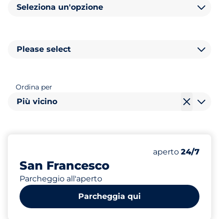
Seleziona un'opzione
Please select
Ordina per
Più vicino
150
Posti totali
Numero di posti 
Venerdì
aperto
24/7
San Francesco
Parcheggio all'aperto
Parcheggia qui