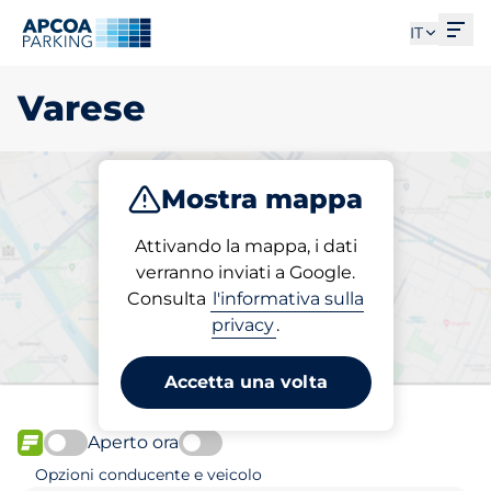
Apri
IT
Varese
Mostra mappa
Parcheggio
Ricarica
Abbonamenti
Attivando la mappa, i dati
verranno inviati a Google.
Consulta
l'informativa sulla
Scegli il tuo posto auto
privacy
.
riservato a Varese
Accetta una volta
Aperto ora
FLOW disponibile
Opzioni conducente e veicolo