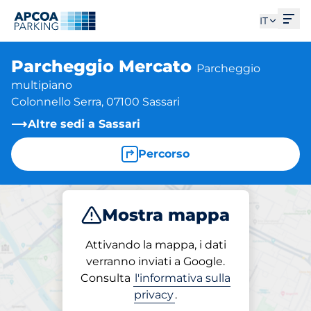
Apri
IT
Parcheggio Mercato
Parcheggio
multipiano
Colonnello Serra, 07100 Sassari
Altre sedi a Sassari
Percorso
Mostra mappa
Parcheggio
Abbonamenti
Attivando la mappa, i dati
verranno inviati a Google.
Consulta
l'informativa sulla
Parcheggio in loco
privacy
.
Parcheggio Mercato