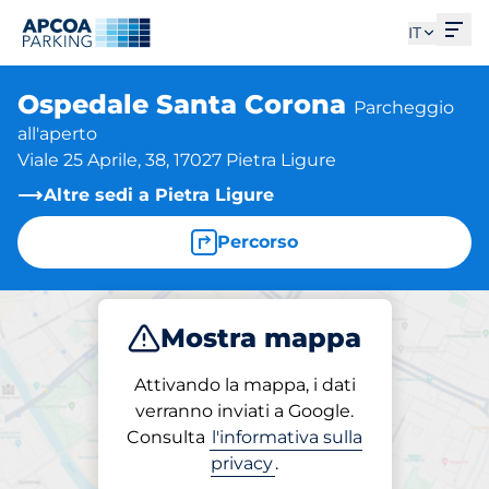
Apri
IT
Ospedale Santa Corona
Parcheggio
all'aperto
Viale 25 Aprile, 38, 17027 Pietra Ligure
Altre sedi a Pietra Ligure
Percorso
Mostra mappa
Parcheggio
Attivando la mappa, i dati
verranno inviati a Google.
Consulta
l'informativa sulla
Parcheggio in loco
privacy
.
Ospedale Santa Corona