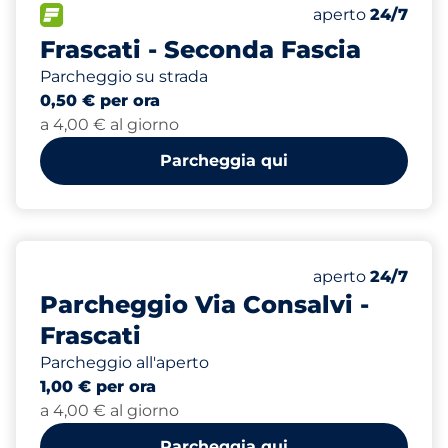
194
Posti totali
FLOW
Numero di posti 
Sabato
aperto
24/7
Frascati - Seconda Fascia
Parcheggio su strada
0,50 € per ora
a 4,00 € al giorno
Parcheggia qui
257
Posti totali
Numero di posti 
Sabato
aperto
24/7
Parcheggio Via Consalvi -
Frascati
Parcheggio all'aperto
1,00 € per ora
a 4,00 € al giorno
Parcheggia qui