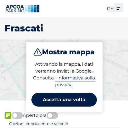
Apri
IT
Frascati
Mostra mappa
Parcheggio
Attivando la mappa, i dati
verranno inviati a Google.
Consulta
l'informativa sulla
Scegli il tuo posto auto a
privacy
.
Frascati
Accetta una volta
Aperto ora
FLOW disponibile
Opzioni conducente e veicolo