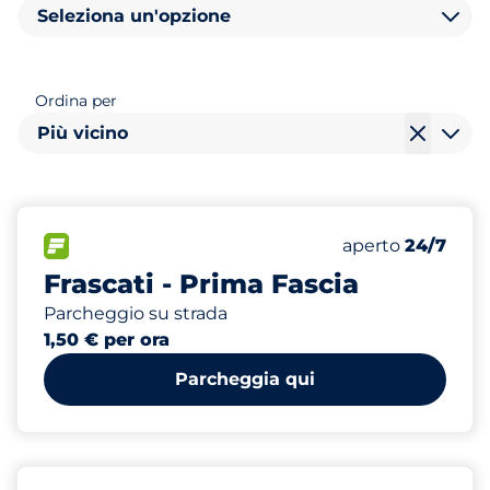
Seleziona un'opzione
Ordina per
Più vicino
738
Posti totali
FLOW
Numero di posti 
Sabato
aperto
24/7
Frascati - Prima Fascia
Parcheggio su strada
1,50 € per ora
Parcheggia qui