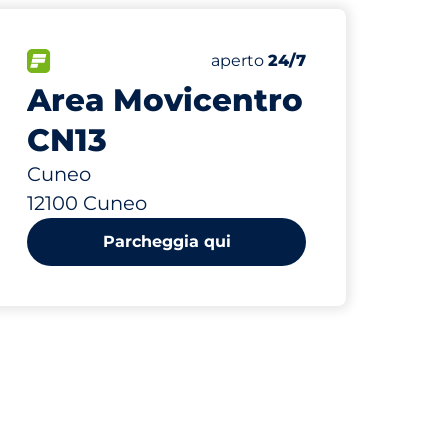
0 m
482
Posti totali
FLOW
Numero di posti auto:
Sabato
aperto
24/7
Area Movicentro
CN13
Cuneo
12100 Cuneo
Parcheggia qui