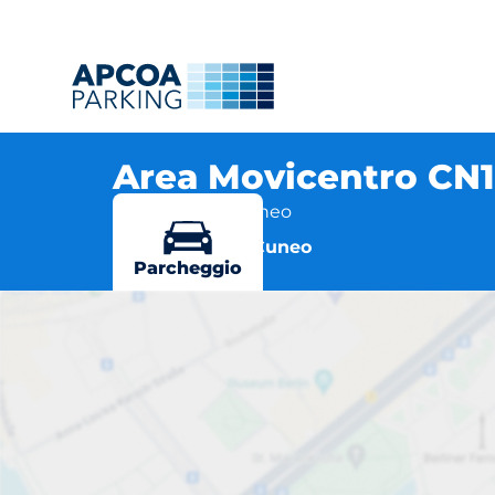
Area Movicentro CN
Cuneo, 12100 Cuneo
Altre sedi a Cuneo
Parcheggio
Ar