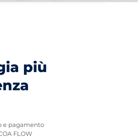
ia più
enza
io e pagamento
APCOA FLOW