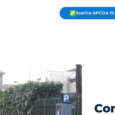
Scarica APCOA 
Co