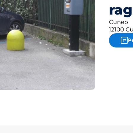
rag
Cuneo
12100 C
P