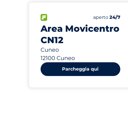
0 m
78
Posti totali
FLOW
Numero di post
Sabato
aperto
24/7
Area Movicentro
CN12
Cuneo
12100 Cuneo
Parcheggia qui