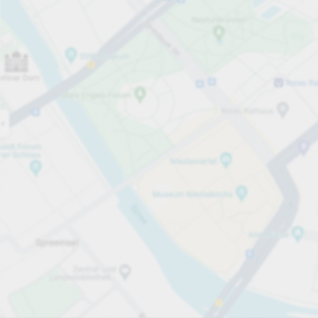
Aperto ora
Orari di apertura
Posti totali
203
Caratteristiche del parcheggio
per ora
da 1,45 €
Prezzi e metodi di pagamento