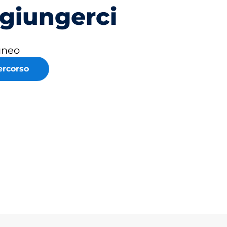
giungerci
uneo
ercorso