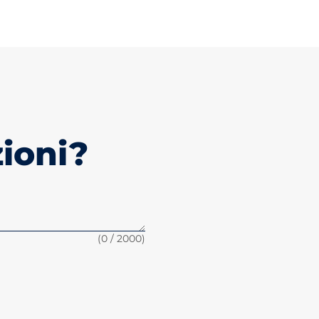
ioni?
(
0
/ 2000)