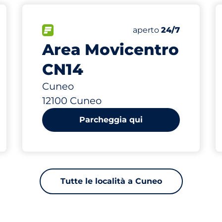
0 m
77
Posti totali
i auto:
FLOW
Numero di posti auto:
Sabato
aperto
24/7
Area Movicentro
CN14
Cuneo
12100 Cuneo
Parcheggia qui
Tutte le località a Cuneo