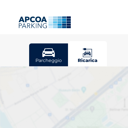
Rho
Parcheggio
Ricarica
Scegli il tuo p
Ordina per