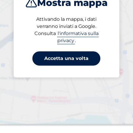
Mostra mappa
Attivando la mappa, i dati
verranno inviati a Google.
Consulta
l'informativa sulla
bsp
Charging Spaces&nbsp
sp
i auto:
privacy
.
Accetta una volta