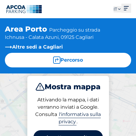
Apri
IT
Area Porto
Parcheggio su strada
Ichnusa - Calata Azuni, 09125 Cagliari
Altre sedi a Cagliari
Percorso
Mostra mappa
Parcheggio
Ricarica
Attivando la mappa, i dati
verranno inviati a Google.
Consulta
l'informativa sulla
Ricarica in loco
privacy
.
Area Porto