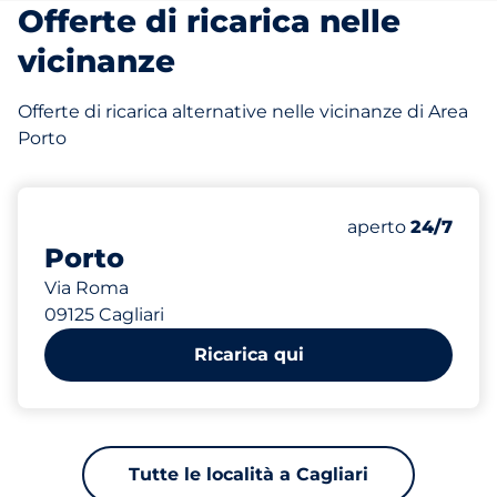
Offerte di ricarica nelle
vicinanze
Offerte di ricarica alternative nelle vicinanze di Area
Porto
481 m
120
16
Posti totali&nb
Electric Car Ch
Numero di posti 
Venerdì&nbsp
aperto
24/7
Porto
Via Roma
09125 Cagliari
Ricarica qui
Tutte le località a Cagliari