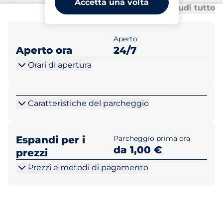
Accetta una volta
Tu
Tu
Mostra tutto
Chiudi tutto
Aperto
Aperto ora
24/7
Orari di apertura
Caratteristiche del parcheggio
Espandi per i
Parcheggio prima ora
da 1,00 €
prezzi
Prezzi e metodi di pagamento