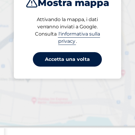
Mostra mappa
Attivando la mappa, i dati
verranno inviati a Google.
Consulta
l'informativa sulla
privacy
.
Charging Spaces
i auto:
Accetta una volta