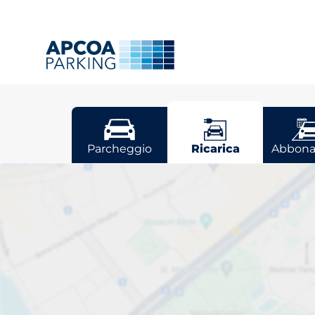
Bologna
Parcheggio
Ricarica
Abbona
Scegli il tuo p
Bologna