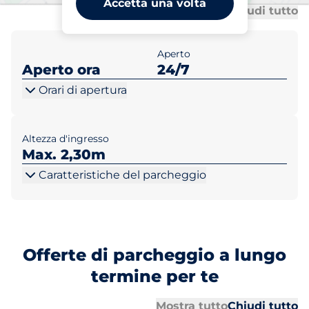
Accetta una volta
Tu
Tu
Mostra tutto
Chiudi tutto
Aperto
Aperto ora
24/7
Orari di apertura
Altezza d'ingresso
Max. 2,30m
Caratteristiche del parcheggio
Offerte di parcheggio a lungo
termine per te
Tu
Tu
Mostra tutto
Chiudi tutto