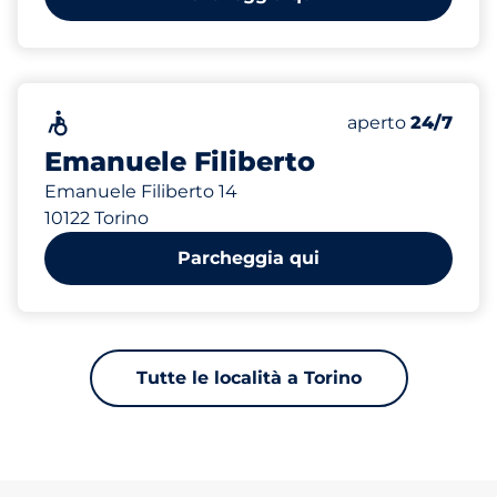
293 m
110
2
Posti totali
Electric Car Ch
Senza barriere architettoniche
Numero di posti 
Venerdì
aperto
24/7
Emanuele Filiberto
Emanuele Filiberto 14
10122 Torino
Parcheggia qui
Tutte le località a Torino