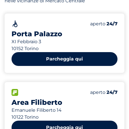
nelle vicinanze di Mercato Centrale
202 m
770
48
2
Posti totali
Women Spaces
Electric Car Ch
Senza barriere architettoniche
Numero di posti 
Venerdì
aperto
24/7
Porta Palazzo
XI Febbraio 3
10152 Torino
Parcheggia qui
293 m
50
Posti totali
FLOW
Numero di posti 
Venerdì
aperto
24/7
Area Filiberto
Emanuele Filiberto 14
10122 Torino
Parcheggia qui