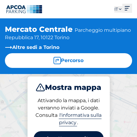
Apri
IT
Mercato Centrale
Parcheggio multipiano
Repubblica 17, 10122 Torino
Altre sedi a Torino
Percorso
Mostra mappa
Parcheggio
Abbonamenti
Attivando la mappa, i dati
verranno inviati a Google.
Consulta
l'informativa sulla
Abbonamenti in loco
privacy
.
Mercato Centrale